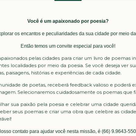
Você é um apaixonado por poesia?
plorar os encantos e peculiaridades da sua cidade por meio d
Então temos um convite especial para você!
paixonados pelas cidades para criar um livro de poemas i
ntes localidades por meio da poesia. Se você deseja ver su
paisagens, histórias e experiências de cada cidade.
munidade de poetas, receberá feedback valioso e poderá exp
agem. Selecionaremos cuidadosamente os poemas que far
ar sua paixão pela poesia e celebrar uma cidade querida.
eceber seus poemas e criar uma obra que celebre as cidades
ável!
osso contato para ajudar você nesta missão, é (66) 9.9643-55