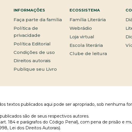
INFORMAÇÕES
ECOSSISTEMA
CO
Faça parte da família
Família Literária
Di
Política de
Webrádio
Li
privacidade
Loja virtual
Di
Política Editorial
Escola literária
Ví
Condições de uso
Clube de leitura
Direitos autorais
Publique seu Livro
 dos textos publicados aqui pode ser apropriado, sob nenhuma fo
publicados são de seus respectivos autores.
 (art. 184 e parágrafos do Código Penal), com pena de prisão e m
998, Lei dos Direitos Autorais).