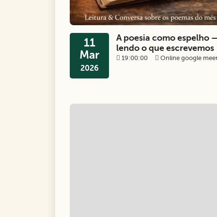
A poesia como espelho 
11
lendo o que escrevemos
Mar
19:00:00
Online google mee
2026