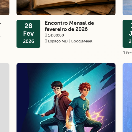
—
Encontro Mensal de
28
fevereiro de 2026
Fev
t
14:00:00
2026
Espaço MD | GoogleMeet
2
Pre