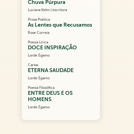
Chuva Púrpura
Luciana Kelm | escritora
Prosa Poética
As Lentes que Recusamos
Rose Correia
Poesia Lírica
DOCE INSPIRAÇÃO
Lorde Égamo
Cartas
ETERNA SAUDADE
Lorde Égamo
Poesia Filosófica
ENTRE DEUS E OS
HOMENS
Lorde Égamo