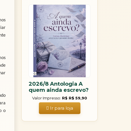
mos
iar
nte
mos
ade
har
2026/8 Antologia A
quem ainda escrevo?
ndo
Valor Impresso:
R$ R$ 59,90
ara
Ir para loja
o o