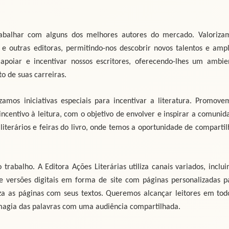
trabalhar com alguns dos melhores autores do mercado. Valoriza
s e outras editoras, permitindo-nos descobrir novos talentos e ampl
poiar e incentivar nossos escritores, oferecendo-lhes um ambie
o de suas carreiras.
amos iniciativas especiais para incentivar a literatura. Promove
incentivo à leitura, com o objetivo de envolver e inspirar a comunid
literários e feiras do livro, onde temos a oportunidade de compartil
trabalho. A Editora Ações Literárias utiliza canais variados, inclui
o de versões digitais em forma de site com páginas personalizadas p
iza as páginas com seus textos. Queremos alcançar leitores em tod
 magia das palavras com uma audiência compartilhada.