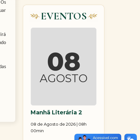
 Os
uar
EVENTOS
irá
ndo
08
das
AGOSTO
Manhã Literária 2
08 de Agosto de 2026 | 08h
00min