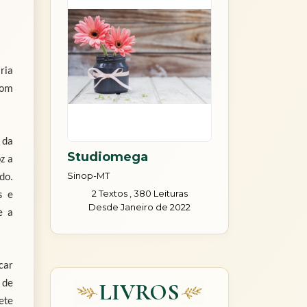
ria
com
 da
Studiomega
z a
Sinop-MT
do.
2 Textos , 380 Leituras
s e
Desde Janeiro de 2022
e a
car
 de
LIVROS
ete